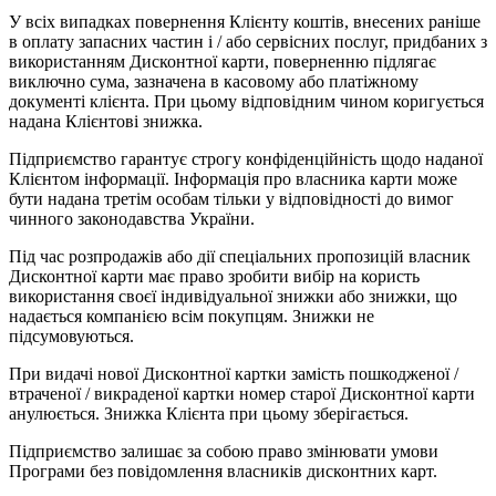
У всіх випадках повернення Клієнту коштів, внесених раніше
в оплату запасних частин і / або сервісних послуг, придбаних з
використанням Дисконтної карти, поверненню підлягає
виключно сума, зазначена в касовому або платіжному
документі клієнта. При цьому відповідним чином коригується
надана Клієнтові знижка.
Підприємство гарантує строгу конфіденційність щодо наданої
Клієнтом інформації. Інформація про власника карти може
бути надана третім особам тільки у відповідності до вимог
чинного законодавства України.
Під час розпродажів або дії спеціальних пропозицій власник
Дисконтної карти має право зробити вибір на користь
використання своєї індивідуальної знижки або знижки, що
надається компанією всім покупцям. Знижки не
підсумовуються.
При видачі нової Дисконтної картки замість пошкодженої /
втраченої / викраденої картки номер старої Дисконтної карти
анулюється. Знижка Клієнта при цьому зберігається.
Підприємство залишає за собою право змінювати умови
Програми без повідомлення власників дисконтних карт.