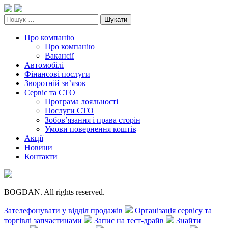
Skip
to
Пошук:
content
Про компанію
Про компанію
Вакансії
Автомобілі
Фінансові послуги
Зворотній зв’язок
Cервіс та СТО
Програма лояльності
Послуги СТО
Зобов’язання і права сторін
Умови повернення коштів
Акції
Новини
Контакти
BOGDAN. All rights reserved.
Зателефонувати у відділ продажів
Організація сервісу та
торгівлі запчастинами
Запис на тест-драйв
Знайти