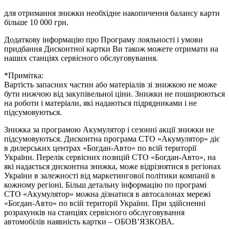
для отримання знижки необхідне накопичення балансу карти
більше 10 000 грн.
Додаткову інформацію про Програму лояльності і умови
придбання Дисконтної картки Ви також можете отримати на
наших станціях сервісного обслуговування.
*Примітка:
Вартість запасних частин або матеріалів зі знижкою не може
бути нижчою від закупівельної ціни. Знижки не поширюються
на роботи і матеріали, які надаються підрядниками і не
підсумовуються.
Знижка за програмою Акумулятор і сезонні акції знижки не
підсумовуються. Дисконтна програма СТО «Акумулятор» діє
в дилерських центрах «Богдан-Авто» по всій території
України. Перелік сервісних позицій СТО «Богдан-Авто», на
які надається дисконтна знижка, може відрізнятися в регіонах
України в залежності від маркетингової політики компанії в
кожному регіоні. Більш детальну інформацію по програмі
СТО «Акумулятор» можна дізнатися в автосалонах мережі
«Богдан-Авто» по всій території України. При здійсненні
розрахунків на станціях сервісного обслуговування
автомобілів наявність картки – ОБОВ’ЯЗКОВА.