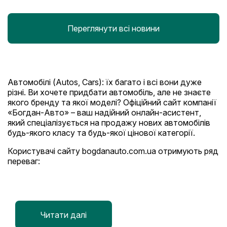
Переглянути всі новини
Автомобілі (Autos, Cars): їх багато і всі вони дуже
різні. Ви хочете придбати автомобіль, але не знаєте
якого бренду та якої моделі? Офіційний сайт компанії
«Богдан-Авто» – ваш надійний онлайн-асистент,
який спеціалізується на продажу нових автомобілів
будь-якого класу та будь-якої цінової категорії.
Користувачі сайту bogdanauto.com.ua отримують ряд
переваг:
Швидкий пошук і підбір легкових, а також
вантажних автомобілів завдяки легкій та
зрозумілій навігації
Детальний опис моделей, їх комплектацій і
Читати далі
технічних характеристик