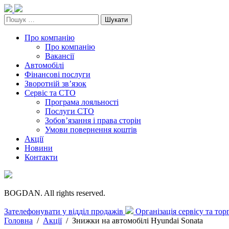
Skip
to
Пошук:
content
Про компанію
Про компанію
Вакансії
Автомобілі
Фінансові послуги
Зворотній зв’язок
Cервіс та СТО
Програма лояльності
Послуги СТО
Зобов’язання і права сторін
Умови повернення коштів
Акції
Новини
Контакти
BOGDAN. All rights reserved.
Зателефонувати у відділ продажів
Організація сервісу та то
Головна
/
Акції
/
Знижки на автомобілі Hyundai Sonata