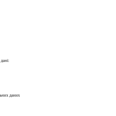
 дані:
льних даних